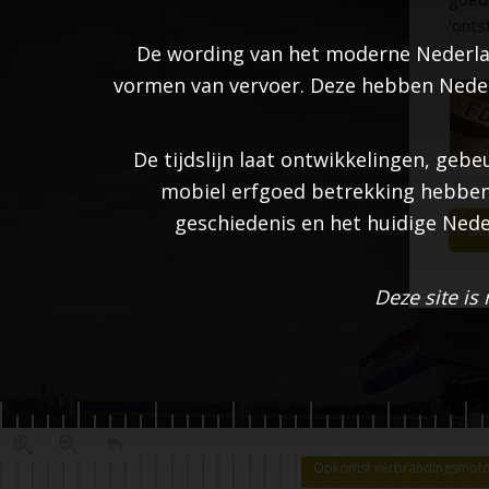
‘onts
De wording van het moderne Nederland
vormen van vervoer. Deze hebben Nederl
De tijdslijn laat ontwikkelingen, ge
mobiel erfgoed betrekking hebben
geschiedenis en het huidige Nede
Bek
Deze site is
Opkomst verbrandingsmot