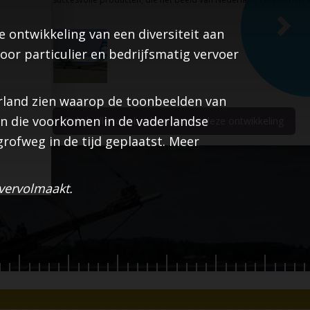
 ontwikkeling van een diversiteit aan
or particulier en bedrijfsmatig vervoer
erland zien waarop de toonbeelden van
n die voorkomen in de vaderlandse
Bekijk alle toonbeelden binnen deze ontwikkeling
rofweg in de tijd geplaatst. Meer
 vervolmaakt.