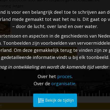
toming’ begint.
 is voor een belangrijk deel toe te schrijven aan de
and mede gemaakt tot wat het nu is. Dit gaat op vo
– door de lucht, over land en over water.
beurtenissen en aspecten in de geschiedenis van Ned
. Toonbeelden zijn voorbeelden van vervoermiddele
rland. Om deze gemakkelijk terug te vinden zijn ze g
ijk alle toonbeelden binnen deze ontwikkeling
gedetailleerde informatie vindt u bij elk toonbeeld.
 nog in ontwikkeling en wordt de komende tijd verder
Over het
proces
.
Over de
organisatie
.
Bekijk de tijdlijn
or