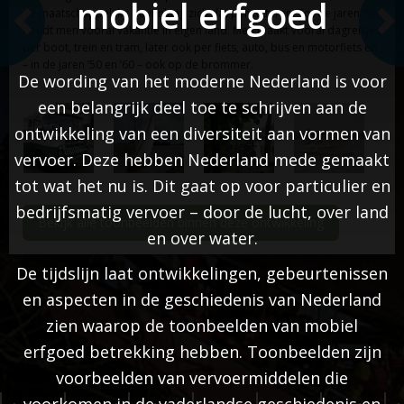
mobiel erfgoed
de maatschappelijke bovenlaag zich dat permitteren. Tot de jaren ’50
houdt men vooral vakantie in eigen land. Men maakt vooral dagreisjes
per boot, trein en tram, later ook per fiets, auto, bus en motorfiets en
– in de jaren ’50 en ’60 – ook op de brommer.
De wording van het moderne Nederland is voor
een belangrijk deel toe te schrijven aan de
ontwikkeling van een diversiteit aan vormen van
vervoer. Deze hebben Nederland mede gemaakt
tot wat het nu is. Dit gaat op voor particulier en
bedrijfsmatig vervoer – door de lucht, over land
Bekijk alle toonbeelden binnen deze ontwikkeling
en over water.
De tijdslijn laat ontwikkelingen, gebeurtenissen
en aspecten in de geschiedenis van Nederland
zien waarop de toonbeelden van mobiel
erfgoed betrekking hebben. Toonbeelden zijn
voorbeelden van vervoermiddelen die